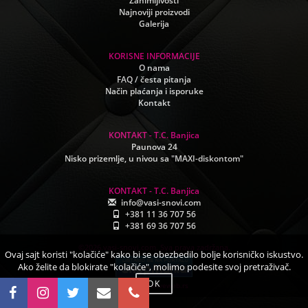
Zanimljivosti
Najnoviji proizvodi
Galerija
KORISNE INFORMACIJE
O nama
FAQ / česta pitanja
Način plaćanja i isporuke
Kontakt
KONTAKT - T.C. Banjica
Paunova 24
Nisko prizemlje, u nivou sa "MAXI-diskontom"
KONTAKT - T.C. Banjica
info@vasi-snovi.com
+381 11 36 707 56
+381 69 36 707 56
©2026.vasi-snovi.com. Sva prava zadržana.
Ovaj sajt koristi "kolačiće" kako bi se obezbedilo bolje korisničko iskustvo.
Ako želite da blokirate "kolačiće", molimo podesite svoj pretraživač.
OK
www.creativeweb.rs