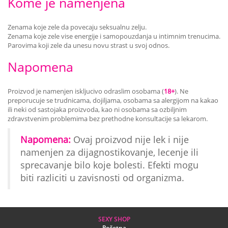
Kome je namenjena
Zenama koje zele da povecaju seksualnu zelju.
Zenama koje zele vise energije i samopouzdanja u intimnim trenucima.
Parovima koji zele da unesu novu strast u svoj odnos.
Napomena
Proizvod je namenjen iskljucivo odraslim osobama (
18+
). Ne
preporucuje se trudnicama, dojiljama, osobama sa alergijom na kakao
ili neki od sastojaka proizvoda, kao ni osobama sa ozbiljnim
zdravstvenim problemima bez prethodne konsultacije sa lekarom.
Napomena:
Ovaj proizvod nije lek i nije
namenjen za dijagnostikovanje, lecenje ili
sprecavanje bilo koje bolesti. Efekti mogu
biti razliciti u zavisnosti od organizma.
SEXY SHOP
Početna