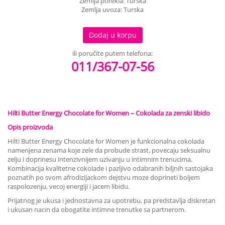
Zemlja porekla: Turska
Zemlja uvoza: Turska
Dodaj u korpu
ili poručite putem telefona:
011/367-07-56
Hilti Butter Energy Chocolate for Women – Cokolada za zenski libido
Opis proizvoda
Hilti Butter Energy Chocolate for Women je funkcionalna cokolada
namenjena zenama koje zele da probude strast, povecaju seksualnu
zelju i doprinesu intenzivnijem uzivanju u intimnim trenucima.
Kombinacija kvalitetne cokolade i pazljivo odabranih biljnih sastojaka
poznatih po svom afrodizijackom dejstvu moze doprineti boljem
raspolozenju, vecoj energiji i jacem libidu.
Prijatnog je ukusa i jednostavna za upotrebu, pa predstavlja diskretan
i ukusan nacin da obogatite intimne trenutke sa partnerom.