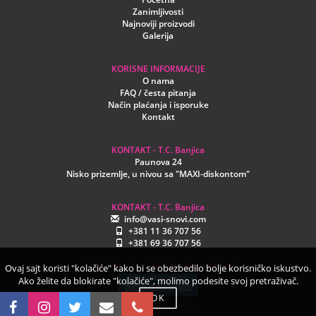
Zanimljivosti
Najnoviji proizvodi
Galerija
KORISNE INFORMACIJE
O nama
FAQ / česta pitanja
Način plaćanja i isporuke
Kontakt
KONTAKT - T.C. Banjica
Paunova 24
Nisko prizemlje, u nivou sa "MAXI-diskontom"
KONTAKT - T.C. Banjica
info@vasi-snovi.com
+381 11 36 707 56
+381 69 36 707 56
©2026.vasi-snovi.com. Sva prava zadržana.
Ovaj sajt koristi "kolačiće" kako bi se obezbedilo bolje korisničko iskustvo.
Ako želite da blokirate "kolačiće", molimo podesite svoj pretraživač.
OK
www.creativeweb.rs