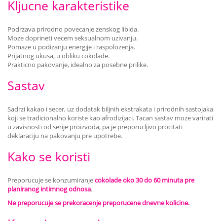
Kljucne karakteristike
Podrzava prirodno povecanje zenskog libida.
Moze doprineti vecem seksualnom uzivanju.
Pomaze u podizanju energije i raspolozenja.
Prijatnog ukusa, u obliku cokolade.
Prakticno pakovanje, idealno za posebne prilike.
Sastav
Sadrzi kakao i secer, uz dodatak biljnih ekstrakata i prirodnih sastojaka
koji se tradicionalno koriste kao afrodizijaci. Tacan sastav moze varirati
u zavisnosti od serije proizvoda, pa je preporucljivo procitati
deklaraciju na pakovanju pre upotrebe.
Kako se koristi
Preporucuje se konzumiranje
cokolade oko 30 do 60 minuta pre
planiranog intimnog odnosa
.
Ne preporucuje se prekoracenje preporucene dnevne kolicine.