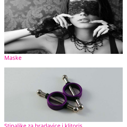
Maske
Stipaljke za bradavice i klitoris