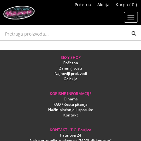
Početna
Akcija
Korpa ( 0 )
Toggl
navig
SEXY SHOP
Početna
Zanimljivosti
Najnoviji proizvodi
Galerija
KORISNE INFORMACIJE
O nama
FAQ / česta pitanja
Način plaćanja i isporuke
Kontakt
KONTAKT - T.C. Banjica
Paunova 24
Nisko prizemlje, u nivou sa "MAXI-diskontom"