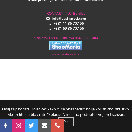
KONTAKT - T.C. Banjica
info@vasi-snovi.com
+381 11 36 707 56
+381 69 36 707 56
©2026.vasi-snovi.com. Sva prava zadržana.
www.creativeweb.rs
Ovaj sajt koristi "kolačiće" kako bi se obezbedilo bolje korisničko iskustvo.
Ako želite da blokirate "kolačiće", molimo podesite svoj pretraživač.
OK