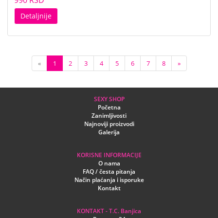
990 RSD
Detaljnije
«
1
2
3
4
5
6
7
8
»
SEXY SHOP
Početna
Zanimljivosti
Najnoviji proizvodi
Galerija
KORISNE INFORMACIJE
O nama
FAQ / česta pitanja
Način plaćanja i isporuke
Kontakt
KONTAKT - T.C. Banjica