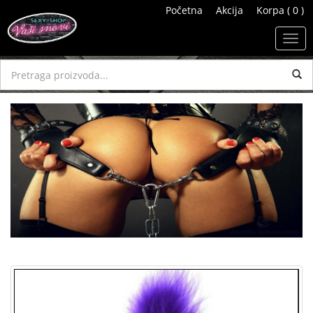
Početna
Akcija
Korpa ( 0 )
Toggl
navig