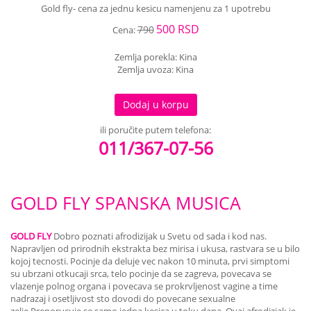
Gold fly- cena za jednu kesicu namenjenu za 1 upotrebu
500 RSD
790
Cena:
Zemlja porekla: Kina
Zemlja uvoza: Kina
Dodaj u korpu
ili poručite putem telefona:
011/367-07-56
GOLD FLY SPANSKA MUSICA
GOLD FLY
Dobro poznati afrodizijak u Svetu od sada i kod nas.
Napravljen od prirodnih ekstrakta bez mirisa i ukusa, rastvara se u bilo
kojoj tecnosti. Pocinje da deluje vec nakon 10 minuta, prvi simptomi
su ubrzani otkucaji srca, telo pocinje da se zagreva, povecava se
vlazenje polnog organa i povecava se prokrvljenost vagine a time
nadrazaj i osetljivost sto dovodi do povecane sexualne