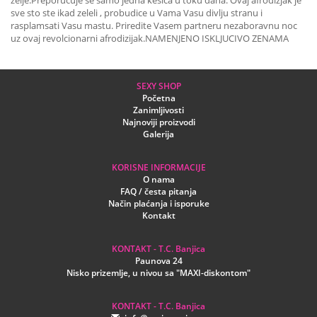
zelje.Preporucuje se samo jedna kesica u toku dana. Ovaj afrodizjak je
sve sto ste ikad zeleli , probudice u Vama Vasu divlju stranu i
rasplamsati Vasu mastu. Priredite Vasem partneru nezaboravnu noc
uz ovaj revolcionarni afrodizijak.NAMENJENO ISKLJUCIVO ZENAMA
SEXY SHOP
Početna
Zanimljivosti
Najnoviji proizvodi
Galerija
KORISNE INFORMACIJE
O nama
FAQ / česta pitanja
Način plaćanja i isporuke
Kontakt
KONTAKT - T.C. Banjica
Paunova 24
Nisko prizemlje, u nivou sa "MAXI-diskontom"
KONTAKT - T.C. Banjica