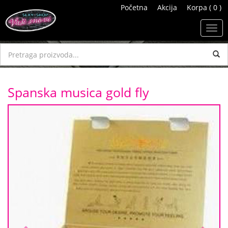
Početna
Akcija
Korpa ( 0 )
Toggl
navig
Spanska musica gold fly
Previous
Next