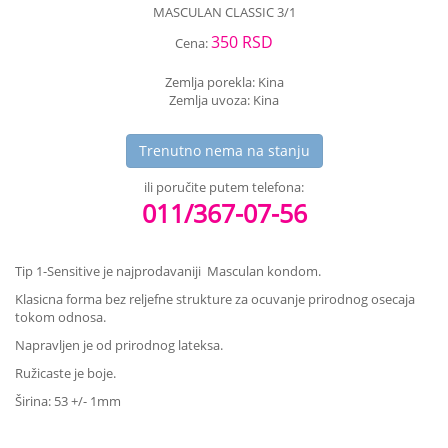
MASCULAN CLASSIC 3/1
350 RSD
Cena:
Zemlja porekla: Kina
Zemlja uvoza: Kina
Trenutno nema na stanju
ili poručite putem telefona:
011/367-07-56
Tip 1-Sensitive je najprodavaniji Masculan kondom.
Klasicna forma bez reljefne strukture za ocuvanje prirodnog osecaja
tokom odnosa.
Napravljen je od prirodnog lateksa.
Ružicaste je boje.
Širina: 53 +/- 1mm