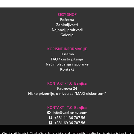
SEXY SHOP
Početna
Zanimljivosti
Najnoviji proizvodi
Galerija
KORISNE INFORMACIJE
O nama
FAQ / česta pitanja
Način plaćanja i isporuke
Kontakt
KONTAKT - T.C. Banjica
Paunova 24
Nisko prizemlje, u nivou sa "MAXI-diskontom"
KONTAKT - T.C. Banjica
info@vasi-snovi.com
+381 11 36 707 56
+381 69 36 707 56
©2026.vasi-snovi.com. Sva prava zadržana.
Ovaj sajt koristi "kolačiće" kako bi se obezbedilo bolje korisničko iskustvo.