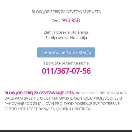
BLOW JOB SPREJ ZA OSVEZAVANJE USTA
990 RSD
Cena:
Zemlja porekla: Holandija
Zemlja uvoza: Holandija
Trenutno nema na stanju
ili poručite putem telefona:
011/367-07-56
BLOW JOB SPREJ ZA OSVEZAVANJE USTA
PRE I POSLE ORALNOG SEKSA
DACE VAM SVEZINU U USTIMA. UKUS JE MENTOLA, PROIZVODI SE U
PAKOVANJU OD 25 ML. OVAJ PROIZVOD POSEDUJE SVE POTREBNE
SERTIFIKATE I TESTIRANJA ZA LJUDSKU UPOTREBU.