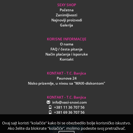
SEXY SHOP
Početna
Zanimljivosti
Najnoviji proizvodi
Galerija
KORISNE INFORMACIJE
O nama
FAQ / česta pitanja
Način plaćanja i isporuke
Kontakt
KONTAKT - T.C. Banjica
Paunova 24
Nisko prizemlje, u nivou sa "MAXI-diskontom"
KONTAKT - T.C. Banjica
info@vasi-snovi.com
+381 11 36 707 56
+381 69 36 707 56
©2026.vasi-snovi.com. Sva prava zadržana.
Ovaj sajt koristi "kolačiće" kako bi se obezbedilo bolje korisničko iskustvo.
Ako želite da blokirate "kolačiće", molimo podesite svoj pretraživač.