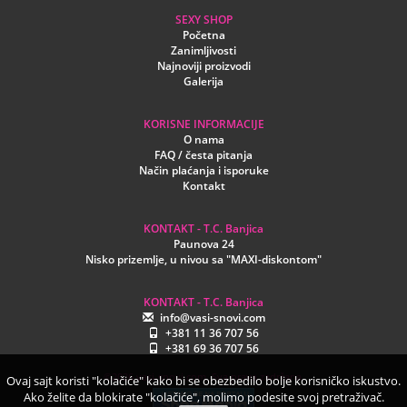
SEXY SHOP
Početna
Zanimljivosti
Najnoviji proizvodi
Galerija
KORISNE INFORMACIJE
O nama
FAQ / česta pitanja
Način plaćanja i isporuke
Kontakt
KONTAKT - T.C. Banjica
Paunova 24
Nisko prizemlje, u nivou sa "MAXI-diskontom"
KONTAKT - T.C. Banjica
info@vasi-snovi.com
+381 11 36 707 56
+381 69 36 707 56
©2026.vasi-snovi.com. Sva prava zadržana.
Ovaj sajt koristi "kolačiće" kako bi se obezbedilo bolje korisničko iskustvo.
Ako želite da blokirate "kolačiće", molimo podesite svoj pretraživač.