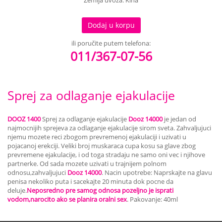
Zemlja uvoza: Kina
Dodaj u korpu
ili poručite putem telefona:
011/367-07-56
Sprej za odlaganje ejakulacije
DOOZ 1400
Sprej za odlaganje ejakulacije
Dooz 14000
je jedan od
najmocnijih sprejeva za odlaganje ejakulacije sirom sveta. Zahvaljujuci
njemu mozete reci zbogom prevremenoj ejakulaciji i uzivati u
pojacanoj erekciji. Veliki broj muskaraca cupa kosu sa glave zbog
prevremene ejakulacije, i od toga stradaju ne samo oni vec i njihove
partnerke. Od sada mozete uzivati u trajnijem polnom
odnosu,zahvaljujuci
Dooz 14000
. Nacin upotrebe: Naprskajte na glavu
penisa nekoliko puta i sacekajte 20 minuta dok pocne da
deluje.
Neposredno pre samog odnosa pozeljno je isprati
vodom,narocito ako se planira oralni sex
. Pakovanje: 40ml