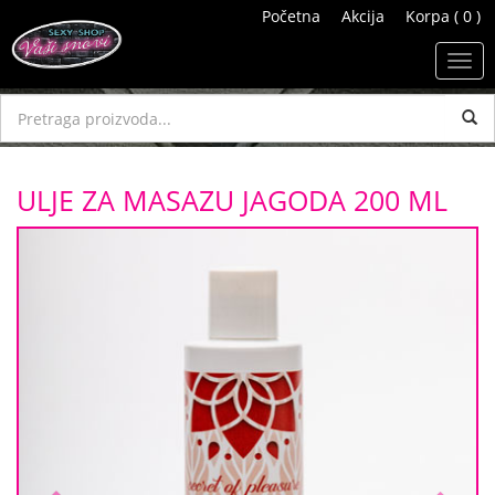
Početna
Akcija
Korpa ( 0 )
Toggl
navig
ULJE ZA MASAZU JAGODA 200 ML
Previous
Next