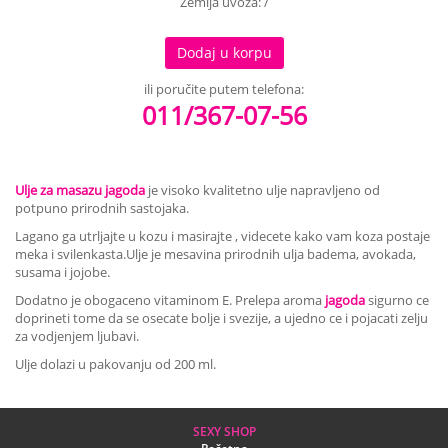
Zemlja uvoza: /
Dodaj u korpu
ili poručite putem telefona:
011/367-07-56
Ulje za masazu jagoda
je visoko kvalitetno ulje napravljeno od
potpuno prirodnih sastojaka.
Lagano ga utrljajte u kozu i masirajte , videcete kako vam koza postaje
meka i svilenkasta.Ulje je mesavina prirodnih ulja badema, avokada,
susama i jojobe.
Dodatno je obogaceno vitaminom E. Prelepa aroma
jagoda
sigurno ce
doprineti tome da se osecate bolje i svezije, a ujedno ce i pojacati zelju
za vodjenjem ljubavi.
Ulje dolazi u pakovanju od 200 ml.
SEXY SHOP