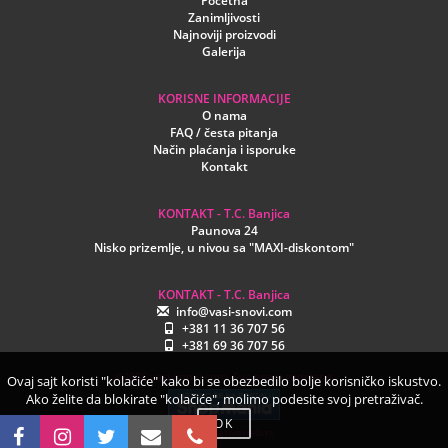
Početna
Zanimljivosti
Najnoviji proizvodi
Galerija
KORISNE INFORMACIJE
O nama
FAQ / česta pitanja
Način plaćanja i isporuke
Kontakt
KONTAKT - T.C. Banjica
Paunova 24
Nisko prizemlje, u nivou sa "MAXI-diskontom"
KONTAKT - T.C. Banjica
info@vasi-snovi.com
+381 11 36 707 56
+381 69 36 707 56
©2026.vasi-snovi.com. Sva prava zadržana.
Ovaj sajt koristi "kolačiće" kako bi se obezbedilo bolje korisničko iskustvo.
Ako želite da blokirate "kolačiće", molimo podesite svoj pretraživač.
OK
www.creativeweb.rs