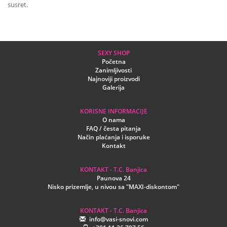
susret.
SEXY SHOP
Početna
Zanimljivosti
Najnoviji proizvodi
Galerija
KORISNE INFORMACIJE
O nama
FAQ / česta pitanja
Način plaćanja i isporuke
Kontakt
KONTAKT - T.C. Banjica
Paunova 24
Nisko prizemlje, u nivou sa "MAXI-diskontom"
KONTAKT - T.C. Banjica
info@vasi-snovi.com