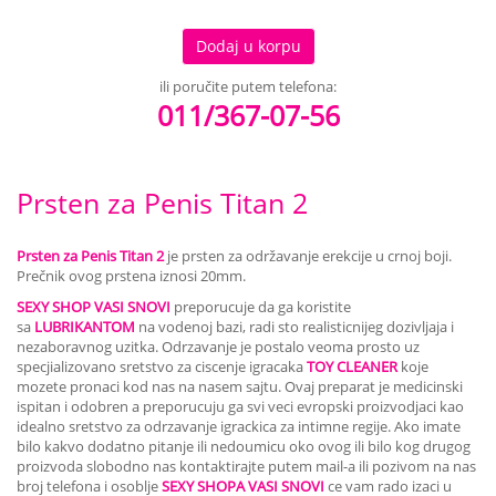
Dodaj u korpu
ili poručite putem telefona:
011/367-07-56
Prsten za Penis Titan 2
Prsten za Penis Titan 2
je prsten za održavanje erekcije u crnoj boji.
Prečnik ovog prstena iznosi 20mm.
SEXY SHOP VASI SNOVI
preporucuje da ga koristite
sa
LUBRIKANTOM
na vodenoj bazi, radi sto realisticnijeg dozivljaja i
nezaboravnog uzitka. Odrzavanje je postalo veoma prosto uz
specjializovano sretstvo za ciscenje igracaka
TOY CLEANER
koje
mozete pronaci kod nas na nasem sajtu. Ovaj preparat je medicinski
ispitan i odobren a preporucuju ga svi veci evropski proizvodjaci kao
idealno sretstvo za odrzavanje igrackica za intimne regije. Ako imate
bilo kakvo dodatno pitanje ili nedoumicu oko ovog ili bilo kog drugog
proizvoda slobodno nas kontaktirajte putem mail-a ili pozivom na nas
broj telefona i osoblje
SEXY SHOPA VASI SNOVI
ce vam rado izaci u