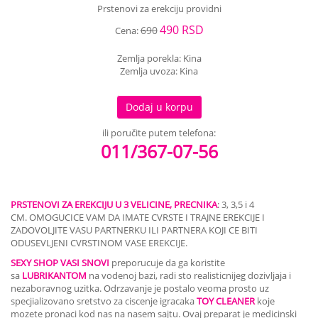
Prstenovi za erekciju providni
490 RSD
690
Cena:
Zemlja porekla: Kina
Zemlja uvoza: Kina
Dodaj u korpu
ili poručite putem telefona:
011/367-07-56
PRSTENOVI ZA EREKCIJU U 3 VELICINE, PRECNIKA
: 3, 3,5 i 4
CM.
OMOGUCICE VAM DA IMATE CVRSTE I TRAJNE EREKCIJE I
ZADOVOLJITE VASU PARTNERKU ILI PARTNERA KOJI CE BITI
ODUSEVLJENI CVRSTINOM VASE EREKCIJE.
SEXY SHOP VASI SNOVI
preporucuje da ga koristite
sa
LUBRIKANTOM
na vodenoj bazi, radi sto realisticnijeg dozivljaja i
nezaboravnog uzitka. Odrzavanje je postalo veoma prosto uz
specjializovano sretstvo za ciscenje igracaka
TOY CLEANER
koje
mozete pronaci kod nas na nasem sajtu. Ovaj preparat je medicinski