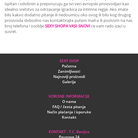
ispitan i odobren a preporucuju ga svi veci evropski proizvodjaci kao
idealno sretstvo za odrzavanje igrackica za intimne regije. Ako imate
bilo kakvo dodatno pitanje ili nedoumicu oko ovog ili bilo kog drugog
proizvoda slobodno nas kontaktirajte putem mail-a ili pozivom na nas
broj telefona i osoblje
SEXY SHOPA VASI SNOVI
ce vam rado izaci u
susret.
SEXY SHOP
Početna
Zanimljivosti
Najnoviji proizvodi
Galerija
KORISNE INFORMACIJE
O nama
FAQ / česta pitanja
Način plaćanja i isporuke
Kontakt
KONTAKT - T.C. Banjica
Paunova 24