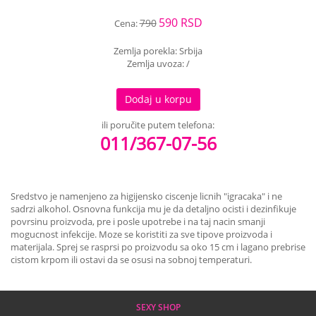
590 RSD
790
Cena:
Zemlja porekla: Srbija
Zemlja uvoza: /
Dodaj u korpu
ili poručite putem telefona:
011/367-07-56
Sredstvo je namenjeno za higijensko ciscenje licnih "igracaka" i ne
sadrzi alkohol. Osnovna funkcija mu je da detaljno ocisti i dezinfikuje
povrsinu proizvoda, pre i posle upotrebe i na taj nacin smanji
mogucnost infekcije. Moze se koristiti za sve tipove proizvoda i
materijala. Sprej se rasprsi po proizvodu sa oko 15 cm i lagano prebrise
cistom krpom ili ostavi da se osusi na sobnoj temperaturi.
SEXY SHOP