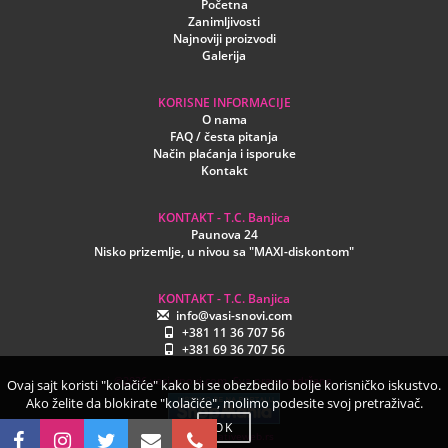
Početna
Zanimljivosti
Najnoviji proizvodi
Galerija
KORISNE INFORMACIJE
O nama
FAQ / česta pitanja
Način plaćanja i isporuke
Kontakt
KONTAKT - T.C. Banjica
Paunova 24
Nisko prizemlje, u nivou sa "MAXI-diskontom"
KONTAKT - T.C. Banjica
info@vasi-snovi.com
+381 11 36 707 56
+381 69 36 707 56
©2026.vasi-snovi.com. Sva prava zadržana.
Ovaj sajt koristi "kolačiće" kako bi se obezbedilo bolje korisničko iskustvo.
Ako želite da blokirate "kolačiće", molimo podesite svoj pretraživač.
OK
www.creativeweb.rs