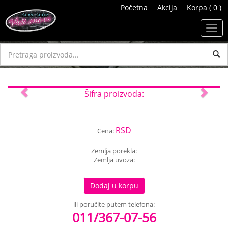
Početna
Akcija
Korpa ( 0 )
Toggl
navig
Previous
Next
Šifra proizvoda:
RSD
Cena:
Zemlja porekla:
Zemlja uvoza:
Dodaj u korpu
ili poručite putem telefona:
011/367-07-56