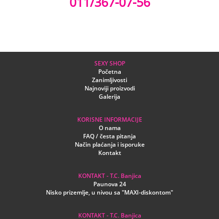
011/367-07-56
SEXY SHOP
Početna
Zanimljivosti
Najnoviji proizvodi
Galerija
KORISNE INFORMACIJE
O nama
FAQ / česta pitanja
Način plaćanja i isporuke
Kontakt
KONTAKT - T.C. Banjica
Paunova 24
Nisko prizemlje, u nivou sa "MAXI-diskontom"
KONTAKT - T.C. Banjica