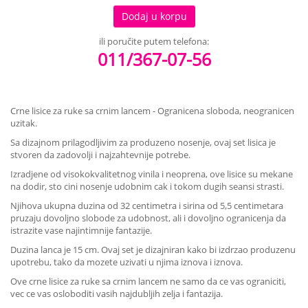
Dodaj u korpu
ili poručite putem telefona:
011/367-07-56
Crne lisice za ruke sa crnim lancem - Ogranicena sloboda, neogranicen
uzitak.
Sa dizajnom prilagodljivim za produzeno nosenje, ovaj set lisica je
stvoren da zadovolji i najzahtevnije potrebe.
Izradjene od visokokvalitetnog vinila i neoprena, ove lisice su mekane
na dodir, sto cini nosenje udobnim cak i tokom dugih seansi strasti.
Njihova ukupna duzina od 32 centimetra i sirina od 5,5 centimetara
pruzaju dovoljno slobode za udobnost, ali i dovoljno ogranicenja da
istrazite vase najintimnije fantazije.
Duzina lanca je 15 cm. Ovaj set je dizajniran kako bi izdrzao produzenu
upotrebu, tako da mozete uzivati u njima iznova i iznova.
Ove crne lisice za ruke sa crnim lancem ne samo da ce vas ograniciti,
vec ce vas osloboditi vasih najdubljih zelja i fantazija.