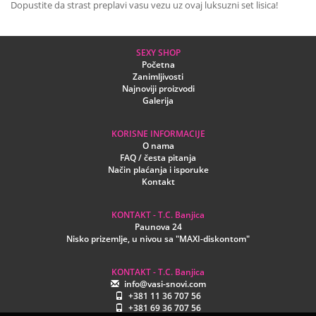
Dopustite da strast preplavi vasu vezu uz ovaj luksuzni set lisica!
SEXY SHOP
Početna
Zanimljivosti
Najnoviji proizvodi
Galerija
KORISNE INFORMACIJE
O nama
FAQ / česta pitanja
Način plaćanja i isporuke
Kontakt
KONTAKT - T.C. Banjica
Paunova 24
Nisko prizemlje, u nivou sa "MAXI-diskontom"
KONTAKT - T.C. Banjica
info@vasi-snovi.com
+381 11 36 707 56
+381 69 36 707 56