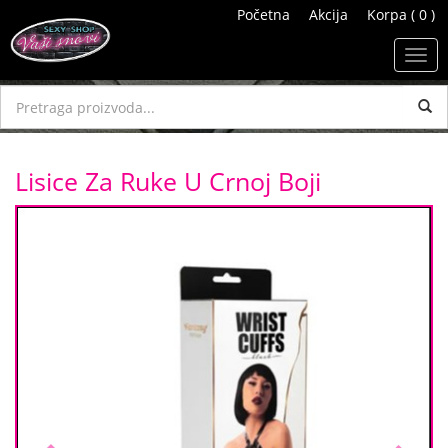
Početna
Akcija
Korpa ( 0 )
Toggl
navig
Lisice Za Ruke U Crnoj Boji
Previous
Next