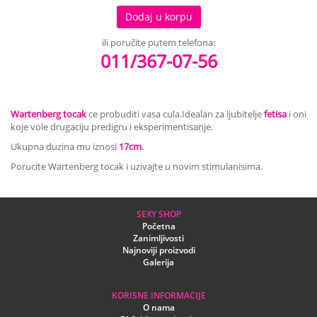
Dodaj u korpu
ili poručite putem telefona:
011/367-07-56
Wartenberg tocak
ce probuditi vasa cula.Idealan za ljubitelje
fetisa
i oni
koje vole drugaciju predigru i eksperimentisanje.
Ukupna duzina mu iznosi
17cm
.
Porucite Wartenberg tocak i uzivajte u novim stimulanisima.
SEXY SHOP
Početna
Zanimljivosti
Najnoviji proizvodi
Galerija
KORISNE INFORMACIJE
O nama