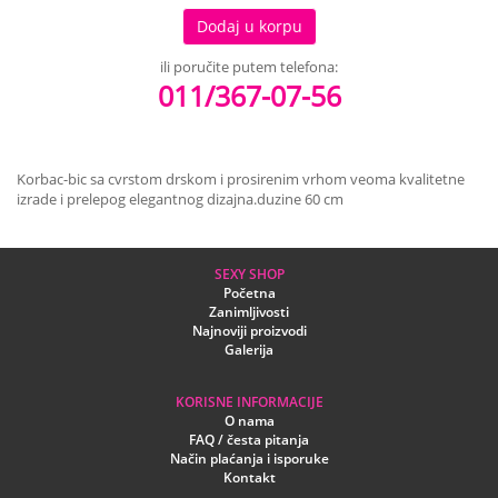
Dodaj u korpu
ili poručite putem telefona:
011/367-07-56
Korbac-bic sa cvrstom drskom i prosirenim vrhom veoma kvalitetne
izrade i prelepog elegantnog dizajna.duzine 60 cm
SEXY SHOP
Početna
Zanimljivosti
Najnoviji proizvodi
Galerija
KORISNE INFORMACIJE
O nama
FAQ / česta pitanja
Način plaćanja i isporuke
Kontakt