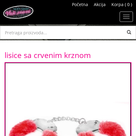
Početna
Akcija
Korpa ( 0 )
Toggl
navig
lisice sa crvenim krznom
Previous
Next