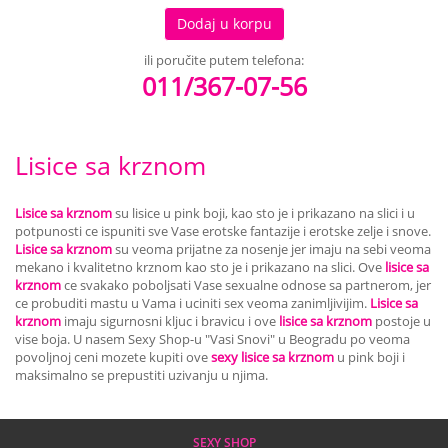
Dodaj u korpu
ili poručite putem telefona:
011/367-07-56
Lisice sa krznom
Lisice sa krznom
su lisice u pink boji, kao sto je i prikazano na slici i u
potpunosti ce ispuniti sve Vase erotske fantazije i erotske zelje i snove.
Lisice sa krznom
su veoma prijatne za nosenje jer imaju na sebi veoma
mekano i kvalitetno krznom kao sto je i prikazano na slici. Ove
lisice sa
krznom
ce svakako poboljsati Vase sexualne odnose sa partnerom, jer
ce probuditi mastu u Vama i uciniti sex veoma zanimljivijim.
Lisice sa
krznom
imaju sigurnosni kljuc i bravicu i ove
lisice sa krznom
postoje u
vise boja. U nasem Sexy Shop-u "Vasi Snovi" u Beogradu po veoma
povoljnoj ceni mozete kupiti ove
sexy lisice sa krznom
u pink boji i
maksimalno se prepustiti uzivanju u njima.
SEXY SHOP