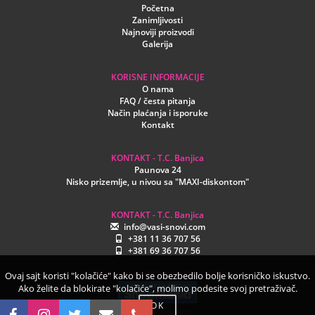
Početna
Zanimljivosti
Najnoviji proizvodi
Galerija
KORISNE INFORMACIJE
O nama
FAQ / česta pitanja
Način plaćanja i isporuke
Kontakt
KONTAKT - T.C. Banjica
Paunova 24
Nisko prizemlje, u nivou sa "MAXI-diskontom"
KONTAKT - T.C. Banjica
info@vasi-snovi.com
+381 11 36 707 56
+381 69 36 707 56
©2026.vasi-snovi.com. Sva prava zadržana.
Ovaj sajt koristi "kolačiće" kako bi se obezbedilo bolje korisničko iskustvo.
Ako želite da blokirate "kolačiće", molimo podesite svoj pretraživač.
OK
www.creativeweb.rs