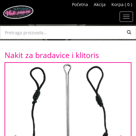
Početna
Akcija
Korpa ( 0 )
Toggl
navig
Nakit za bradavice i klitoris
Previous
Next