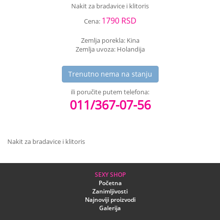
Nakit za bradavice i klitoris
1790 RSD
Cena:
Zemlja porekla: Kina
Zemlja uvoza: Holandija
Trenutno nema na stanju
ili poručite putem telefona:
011/367-07-56
Nakit za bradavice i klitoris
SEXY SHOP
Početna
Zanimljivosti
Najnoviji proizvodi
Galerija