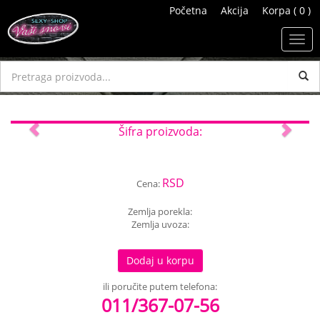
Početna
Akcija
Korpa ( 0 )
Toggl
navig
Previous
Next
Šifra proizvoda:
RSD
Cena:
Zemlja porekla:
Zemlja uvoza:
Dodaj u korpu
ili poručite putem telefona:
011/367-07-56