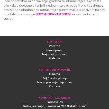
idealno sretstvo za odrzavanje igrackica za intimne regije. Ako imate
bilo kakvo dodatno pitanje ili nedoumicu oko ovog ili bilo kog drugog
proizvoda slobodno nas kontaktirajte putem mail-a ili pozivom na nas
broj telefona i osoblje
SEXY SHOPA VASI SNOVI
ce vam rado izaci u
susret.
SEXY SHOP
Početna
Zanimljivosti
Najnoviji proizvodi
Galerija
KORISNE INFORMACIJE
O nama
FAQ / česta pitanja
Način plaćanja i isporuke
Kontakt
KONTAKT - T.C. Banjica
Paunova 24
Nisko prizemlje, u nivou sa "MAXI-diskontom"