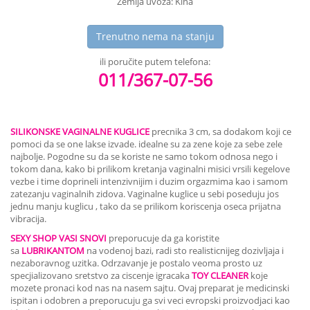
Zemlja uvoza: Kina
Trenutno nema na stanju
ili poručite putem telefona:
011/367-07-56
SILIKONSKE VAGINALNE KUGLICE
precnika 3 cm, sa dodakom koji ce
pomoci da se one lakse izvade. idealne su za zene koje za sebe zele
najbolje. Pogodne su da se koriste ne samo tokom odnosa nego i
tokom dana, kako bi prilikom kretanja vaginalni misici vrsili kegelove
vezbe i time doprineli intenzivnijim i duzim orgazmima kao i samom
zatezanju vaginalnih zidova. Vaginalne kuglice u sebi poseduju jos
jednu manju kuglicu , tako da se prilikom koriscenja oseca prijatna
vibracija.
SEXY SHOP VASI SNOVI
preporucuje da ga koristite
sa
LUBRIKANTOM
na vodenoj bazi, radi sto realisticnijeg dozivljaja i
nezaboravnog uzitka. Odrzavanje je postalo veoma prosto uz
specjializovano sretstvo za ciscenje igracaka
TOY CLEANER
koje
mozete pronaci kod nas na nasem sajtu. Ovaj preparat je medicinski
ispitan i odobren a preporucuju ga svi veci evropski proizvodjaci kao