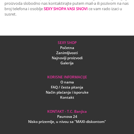
proizvoda slobodno nas kontaktirajte putem mail-a ili pozivom na nas
broj telefona i osoblje
SEXY SHOPA VASI SNOVI
ce vam rado izaci u
susret.
SEXY SHOP
Početna
Zanimljivosti
Najnoviji proizvodi
Galerija
KORISNE INFORMACIJE
O nama
FAQ / česta pitanja
Način plaćanja i isporuke
Kontakt
KONTAKT - T.C. Banjica
Paunova 24
Nisko prizemlje, u nivou sa "MAXI-diskontom"