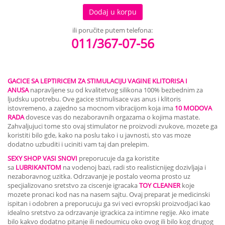
Dodaj u korpu
ili poručite putem telefona:
011/367-07-56
GACICE SA LEPTIRICEM ZA STIMULACIJU VAGINE KLITORISA I
ANUSA
napravljene su od kvalitetvog silikona 100% bezbednim za
ljudsku upotrebu. Ove gacice stimulisace vas anus i klitoris
istovremeno, a zajedno sa mocnom vibracijom koja ima
10 MODOVA
RADA
dovesce vas do nezaboravnih orgazama o kojima mastate.
Zahvaljujuci tome sto ovaj stimulator ne proizvodi zvukove, mozete ga
koristiti bilo gde, kako na poslu tako i u javnosti, sto vas moze
dodatno uzbuditi i uciniti vam taj dan prelepim.
SEXY SHOP VASI SNOVI
preporucuje da ga koristite
sa
LUBRIKANTOM
na vodenoj bazi, radi sto realisticnijeg dozivljaja i
nezaboravnog uzitka. Odrzavanje je postalo veoma prosto uz
specjializovano sretstvo za ciscenje igracaka
TOY CLEANER
koje
mozete pronaci kod nas na nasem sajtu. Ovaj preparat je medicinski
ispitan i odobren a preporucuju ga svi veci evropski proizvodjaci kao
idealno sretstvo za odrzavanje igrackica za intimne regije. Ako imate
bilo kakvo dodatno pitanje ili nedoumicu oko ovog ili bilo kog drugog