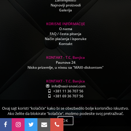
Zanimljivosti
Najnoviji proizvodi
Galerija
KORISNE INFORMACIJE
O nama
FAQ / česta pitanja
Način plaćanja i isporuke
Kontakt
KONTAKT - T.C. Banjica
Paunova 24
Nisko prizemlje, u nivou sa "MAXI-diskontom"
KONTAKT - T.C. Banjica
info@vasi-snovi.com
+381 11 36 707 56
+381 69 36 707 56
©2026.vasi-snovi.com. Sva prava zadržana.
Ovaj sajt koristi "kolačiće" kako bi se obezbedilo bolje korisničko iskustvo.
Ako želite da blokirate "kolačiće", molimo podesite svoj pretraživač.
OK
www.creativeweb.rs