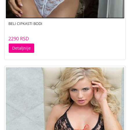
BELI CIPKASTI BODI
2290 RSD
Detaljnije