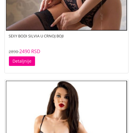
SEXY BODI SILVIA U CRNOJ BOJI
2490 RSD
2890
Detaljnije