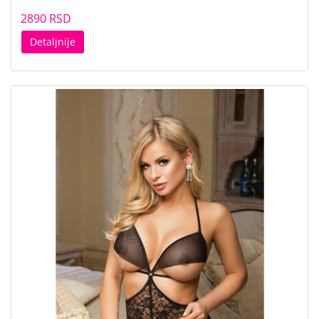
2890 RSD
Detaljnije