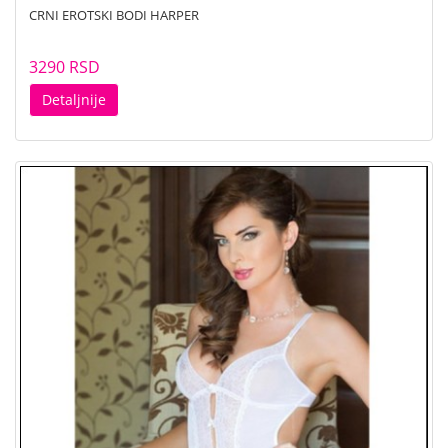
CRNI EROTSKI BODI HARPER
3290 RSD
Detaljnije