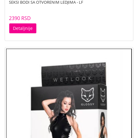
SEKSI BODI SA OTVORENIM LEDJIMA - LF
2390 RSD
Detaljnije