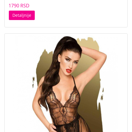
1790 RSD
Detaljnije