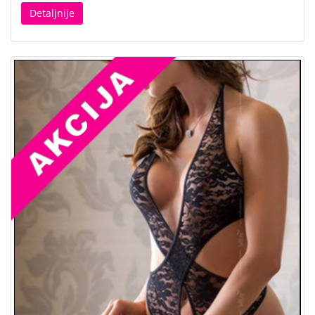
Detaljnije