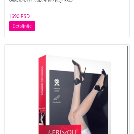
SAMODRžEćE čARAPE BEž BOJE 5542
1690 RSD
Detaljnije