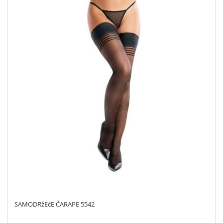
SAMODRžEćE ČARAPE 5542