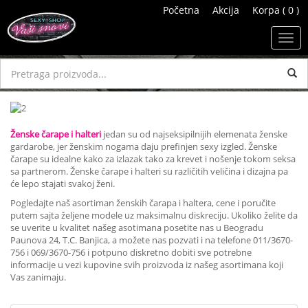
Početna
Akcija
Korpa ( 0 )
Toggl
navig
Ženske čarape i halteri
jedan su od najseksipilnijih elemenata ženske
gardarobe, jer ženskim nogama daju prefinjen sexy izgled. Ženske
čarape su idealne kako za izlazak tako za krevet i nošenje tokom seksa
sa partnerom. Ženske čarape i halteri su različitih veličina i dizajna pa
će lepo stajati svakoj ženi.
Pogledajte naš asortiman ženskih čarapa i haltera, cene i poručite
putem sajta željene modele uz maksimalnu diskreciju. Ukoliko želite da
se uverite u kvalitet našeg asotimana posetite nas u Beogradu
Paunova 24, T.C. Banjica, a možete nas pozvati i na telefone 011/3670-
756 i 069/3670-756 i potpuno diskretno dobiti sve potrebne
informacije u vezi kupovine svih proizvoda iz našeg asortimana koji
Vas zanimaju.