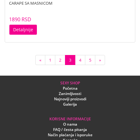
CARAPE SA MASNICOM
1890 RSD
Detaljnije
«
1
2
3
4
5
»
SEXY SHOP
Početna
Zanimljivosti
Najnoviji proizvodi
Galerija
KORISNE INFORMACIJE
O nama
FAQ / česta pitanja
Način plaćanja i isporuke