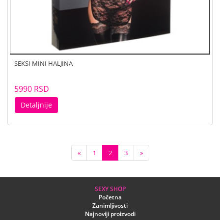
SEKSI MINI HALJINA
5990 RSD
Detaljnije
«
1
2
3
»
SEXY SHOP
Početna
Zanimljivosti
Najnoviji proizvodi