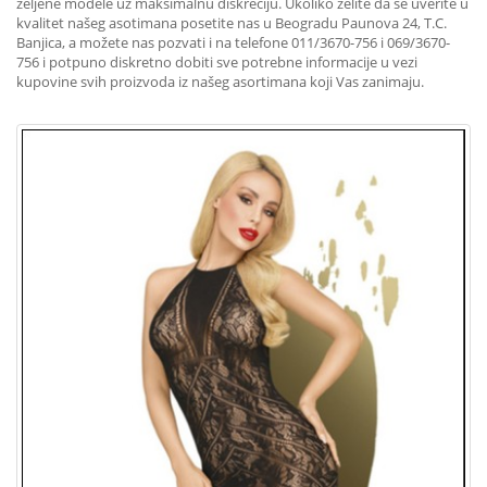
željene modele uz maksimalnu diskreciju. Ukoliko želite da se uverite u
kvalitet našeg asotimana posetite nas u Beogradu Paunova 24, T.C.
Banjica, a možete nas pozvati i na telefone 011/3670-756 i 069/3670-
756 i potpuno diskretno dobiti sve potrebne informacije u vezi
kupovine svih proizvoda iz našeg asortimana koji Vas zanimaju.