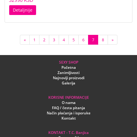
32990 RSD
Detaljnije
«
1
2
3
4
5
6
7
8
»
SEXY SHOP
Početna
Zanimljivosti
Najnoviji proizvodi
Galerija
KORISNE INFORMACIJE
O nama
FAQ / česta pitanja
Način plaćanja i isporuke
Kontakt
KONTAKT - T.C. Banjica